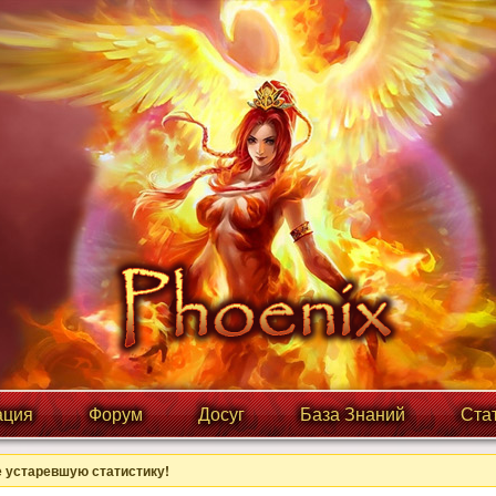
ция
Форум
Досуг
База Знаний
Ста
 устаревшую статистику!