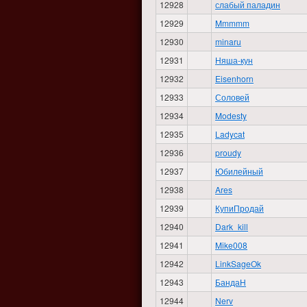
12928
слабый паладин
12929
Mmmmm
12930
minaru
12931
Няша-кун
12932
Eisenhorn
12933
Соловей
12934
Modesty
12935
Ladycat
12936
proudy
12937
Юбилейный
12938
Ares
12939
КупиПродай
12940
Dark_kill
12941
Mike008
12942
LinkSageOk
12943
БандаН
12944
Nerv