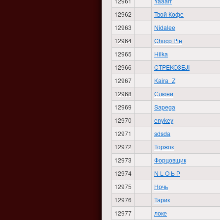
12961
Yaaarr
12962
Твой Кофе
12963
Nidalee
12964
Choco Pie
12965
Hilka
12966
CTPEKO3EJI
12967
Kaira_Z
12968
Слюни
12969
Sapega
12970
enykey
12971
sdsda
12972
Торжок
12973
Форцовщик
12974
N L O Ь Р
12975
Ночь
12976
Тарик
12977
локе