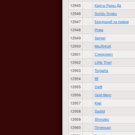
12945
Карты Рары Да
12946
Soridu Snaku
12947
Бредущий за пивом
12948
Рома
12949
Sergei
12950
MaJlb4uK
12951
Спекулянт
12952
Lillte Thief
12953
Torgaha
12954
ftft
12955
Dafff
12956
Gold Merc
12957
Kiwi
12958
Sadist
12959
Shmotec
12960
Печенько