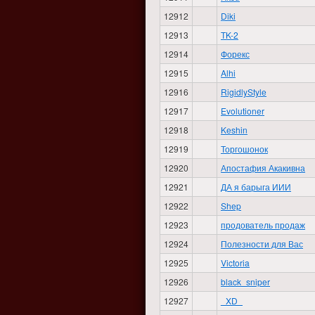
12912
Diki
12913
TK-2
12914
Форекс
12915
Alhi
12916
RigidlyStyle
12917
Evolutioner
12918
Keshin
12919
Торгошонок
12920
Апостафия Акакивна
12921
ДА я барыга ИИИ
12922
Shep
12923
продователь продаж
12924
Полезности для Вас
12925
Victoria
12926
black_sniper
12927
_XD_