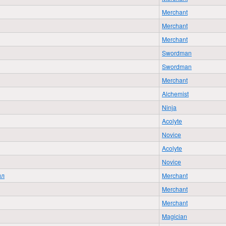
Merchant
Merchant
Merchant
Swordman
Swordman
Merchant
Alchemist
Ninja
Acolyte
Novice
Acolyte
Novice
ил
Merchant
Merchant
Merchant
Magician