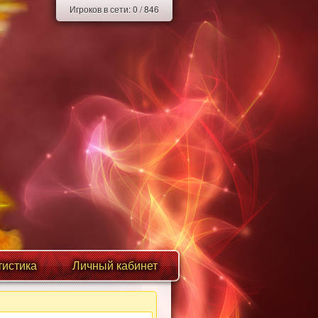
Игроков в сети:
0
/
846
тистика
Личный кабинет