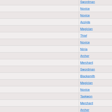
Swordman
Novice
Novice
Acolyte
Magician
Thief
Novice
Ninja
Archer
Merchant
Swordman
Blacksmith
Magician
Novice
Taekwon
Merchant
Archer