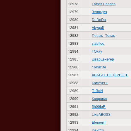
12978
Father Charles
12979
Зелгадиз
12980
DoDoDo
12981
Abygail
12982
Поцык_Повар
12983
stabiloq
12984
†Okay
12985
шварценегер
12986
1nWh1te
12987
ХВАТИТЭТОТЕРПЕТЬ
12988
Комбустя
12989
TaRaN
12990
Kasparus
12991
5h00teR
12992
LikeABOSS
12993
ElemenT
12994
DeZOxi