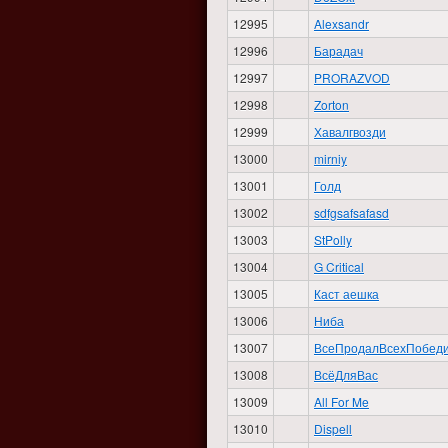
12995
Alexsandr
12996
Барадач
12997
PRORAZVOD
12998
Zorton
12999
Хавалгвозди
13000
mirniy
13001
Голд
13002
sdfgsafsafasd
13003
StPolly
13004
G Critical
13005
Каст аешка
13006
Ниба
13007
ВсеПродалВсехПобед
13008
ВсёДляВас
13009
All For Me
13010
Dispell