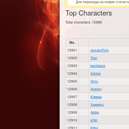
Для перехода на новую статисти
Top Characters
Total characters:
15989
No.
12901
JooJooTorg
12902
Tran
12903
kamikaze
12904
Adobe
12905
Хоть
12906
Agelon
12907
Юмика
12908
Химикус
12909
Akika
12910
sOkl
12911
Kitsu