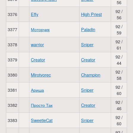
56
92 /
3376
Effy
High Priest
56
92 /
3377
Моторчик
Paladin
59
92 /
3378
warrior
Sniper
61
92 /
3379
Creator
Creator
44
92 /
3380
Mirotvorec
Champion
58
92 /
3381
Ариша
Sniper
60
92 /
3382
Просто Так
Creator
46
92 /
3383
SweetieCat
Sniper
60
92 /