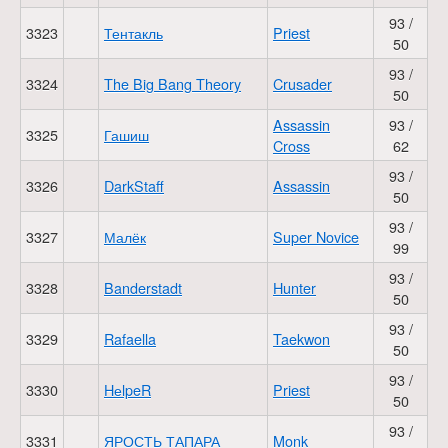
93 /
3323
Тентакль
Priest
50
93 /
3324
The Big Bang Theory
Crusader
50
Assassin
93 /
3325
Гашиш
Cross
62
93 /
3326
DarkStaff
Assassin
50
93 /
3327
Малёк
Super Novice
99
93 /
3328
Banderstadt
Hunter
50
93 /
3329
Rafaella
Taekwon
50
93 /
3330
HеlpeR
Priest
50
93 /
3331
ЯРОСТЬ ТАПАРА
Monk