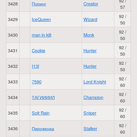
92 /
3428
Поринг
Creator
57
92 /
3429
IceQueen
Wizard
50
92 /
3430
man in kilt
Monk
50
92 /
3431
Cookie
Hunter
50
92 /
3432
I13I
Hunter
50
92 /
3433
7590
Lord Knight
60
92 /
3434
ТАГИИИИЛ
Champion
60
92 /
3435
Solt Rain
Sniper
60
92 /
3436
Пироженка
Stalker
60