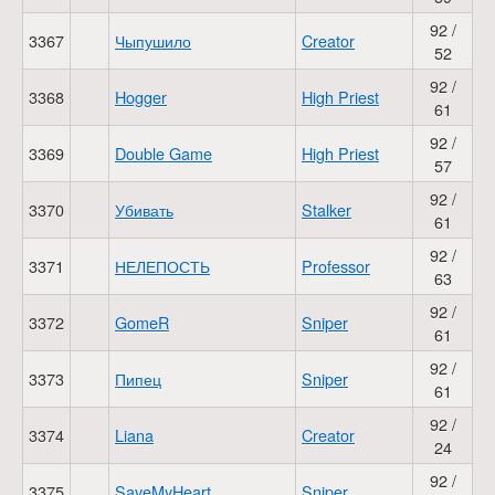
92 /
3367
Чыпушило
Creator
52
92 /
3368
Hogger
High Priest
61
92 /
3369
Double Game
High Priest
57
92 /
3370
Убивать
Stalker
61
92 /
3371
НЕЛЕПОСТЬ
Professor
63
92 /
3372
GomeR
Sniper
61
92 /
3373
Пипец
Sniper
61
92 /
3374
Liana
Creator
24
92 /
3375
SaveMyHeart
Sniper