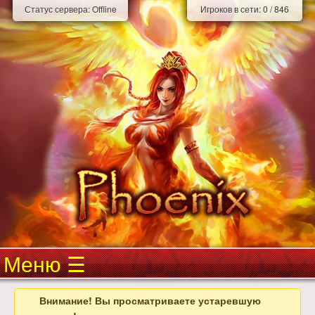
Статус сервера:
Offline
Игроков в сети:
0
/
846
Меню
Внимание! Вы просматриваете устаревшую