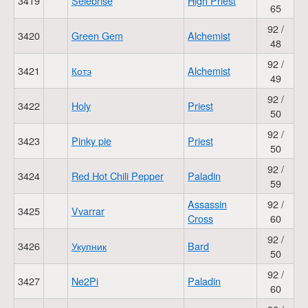
3419
Selebrise
High Priest
65
92 /
3420
Green Gem
Alchemist
48
92 /
3421
Котэ
Alchemist
49
92 /
3422
Holy
Priest
50
92 /
3423
Pinky pie
Priest
50
92 /
3424
Red Hot Chili Pepper
Paladin
59
Assassin
92 /
3425
Vvarrar
Cross
60
92 /
3426
Укупник
Bard
50
92 /
3427
Ne2Pi
Paladin
60