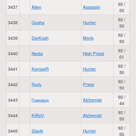
92 /
3437
Alien
Assassin
50
92 /
3438
Gosha
Hunter
50
92 /
3439
DarKosh
Monk
50
92 /
3440
Nesta
High Priest
61
92 /
3441
KempeR
Hunter
50
92 /
3442
Rеdу
Priest
50
92 /
3443
Гомовод
Alchemist
44
92 /
3444
KiRoV
Alchemist
50
92 /
3445
Slavik
Hunter
50