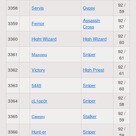
92 /
3358
Servis
Gypsy
59
Assassin
92 /
3359
Femor
Cross
57
92 /
3360
Hight Wizard
High Wizard
60
92 /
3361
Махоро
Sniper
61
92 /
3362
Victory
High Priest
61
92 /
3363
5445
Sniper
60
92 /
3364
cL1pp3r
Sniper
58
92 /
3365
Смерч
Stalker
59
92 /
3366
Hunt-er
Sniper
59