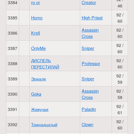
3384
ro or
Creator
46
92 /
3385
Homo
High Priest
60
Assassin
92 /
3386
KrelI
Cross
60
92 /
3387
OnlyMe
Sniper
60
ДИСПЕЛЬ
92 /
3388
Professor
ПЕРЕСТИЛАЙ
60
92 /
3389
Эриале
Sniper
59
Assassin
92 /
3390
Goka
Cross
58
92 /
3391
Живучая
Paladin
61
92 /
3392
Тринадцатый
Clown
60