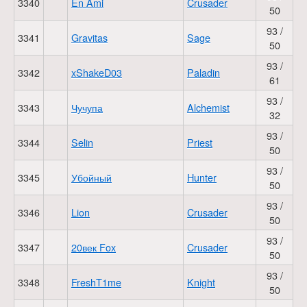
3340
En Ami
Crusader
50
93 /
3341
Gravitas
Sage
50
93 /
3342
xShakeD03
Paladin
61
93 /
3343
Чучупа
Alchemist
32
93 /
3344
Selin
Priest
50
93 /
3345
Убойный
Hunter
50
93 /
3346
Lion
Crusader
50
93 /
3347
20век Fox
Crusader
50
93 /
3348
FreshT1me
Knight
50