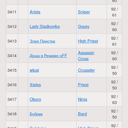
60
92 /
3411
Arista
Sniper
61
92 /
3412
Lady Sladkoejka
Gypsy
60
92 /
3413
Злая Пристка
High Priest
61
Assassin
92 /
3414
Душа в Режиме оFF
Cross
60
92 /
3415
wlpal
Crusader
50
92 /
3416
Xieles
Priest
50
92 /
3417
Oboro
Ninja
63
92 /
3418
Бублик
Bard
50
92 /