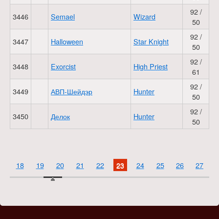
92 /
3446
Semael
Wizard
50
92 /
3447
Halloween
Star Knight
50
92 /
3448
Exorcist
High Priest
61
92 /
3449
АВП-Шейдэр
Hunter
50
92 /
3450
Делок
Hunter
50
18
19
20
21
22
23
24
25
26
27