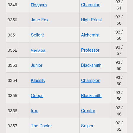
93 /
3349
Подруга
Champion
61
93 /
3350
Jane Fox
High Priest
58
93 /
3351
Seller3
Alchemist
50
93 /
3352
Челяба
Professor
57
93 /
3353
Junior
Blacksmith
50
93 /
3354
KlassiK
Champion
60
93 /
3355
Ooops
Blacksmith
50
92 /
3356
free
Creator
48
92 /
3357
The Doctor
Sniper
62