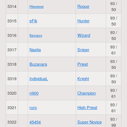
93 /
3314
Няняня
Rogue
50
93 /
3315
eFik
Hunter
50
93 /
3316
Круаху
Wizard
50
93 /
3317
Nastja
Sniper
61
93 /
3318
Buzanara
Priest
50
93 /
3319
IndividuaL
Knight
50
93 /
3320
n900
Champion
61
93 /
3321
ruro
High Priest
61
93 /
3322
45454
Super Novice
99