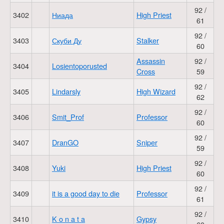
92 /
3402
Ниада
High Priest
61
92 /
3403
Скуби Ду
Stalker
60
Assassin
92 /
3404
Losientoporusted
Cross
59
92 /
3405
Lindarsly
High Wizard
62
92 /
3406
Smit_Prof
Professor
60
92 /
3407
DranGO
Sniper
59
92 /
3408
Yuki
High Priest
60
92 /
3409
it is a good day to die
Professor
61
92 /
3410
K o n a t a
Gypsy