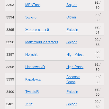
92 /
3393
MENToss
Sniper
60
92 /
3394
Золото
Clown
60
92 /
3395
Ж е л е з н ы й
Paladin
61
92 /
3396
MakeYourCharacters
Sniper
58
92 /
3397
Holyshit
High Priest
58
92 /
3398
Unknown xD
High Priest
60
Assassin
92 /
3399
КараБуха
Cross
60
92 /
3400
Tw1steR
Paladin
60
92 /
3401
7512
Sniper
60