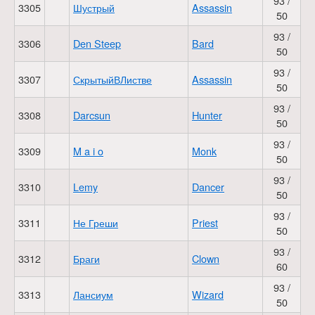
93 /
3305
Шустрый
Assassin
50
93 /
3306
Den Steep
Bard
50
93 /
3307
СкрытыйВЛистве
Assassin
50
93 /
3308
Darcsun
Hunter
50
93 /
3309
M a i o
Monk
50
93 /
3310
Lemy
Dancer
50
93 /
3311
Не Греши
Priest
50
93 /
3312
Браги
Clown
60
93 /
3313
Лансиум
Wizard
50