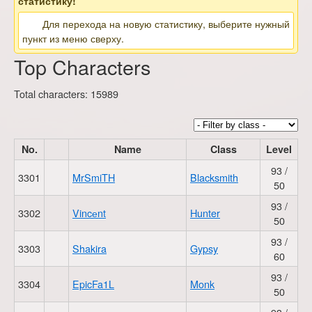
статистику!
Для перехода на новую статистику, выберите нужный
пункт из меню сверху.
Top Characters
Total characters:
15989
No.
Name
Class
Level
93 /
3301
MrSmiTH
Blacksmith
50
93 /
3302
Vincеnt
Hunter
50
93 /
3303
Shakira
Gypsy
60
93 /
3304
EpicFa1L
Monk
50