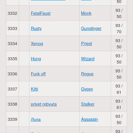
50
93 /
3332
FatalFaust
Monk
50
93 /
3333
Rusty
Gunslinger
70
93 /
3334
Xenoq
Priest
50
93 /
3335
Hung
Wizard
50
93 /
3336
Fuck off
Rogue
50
93 /
3337
Kitti
Gypsy
61
93 /
3338
privet rebyаta
Stalker
61
93 /
3339
Лола
Assassin
50
93 /