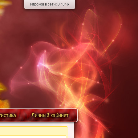
Игроков в сети:
0
/
846
тистика
Личный кабинет