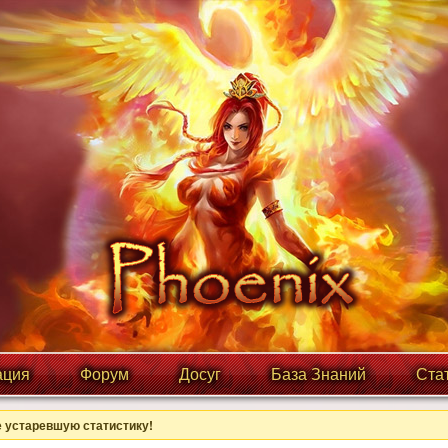
ция
Форум
Досуг
База Знаний
Ста
 устаревшую статистику!