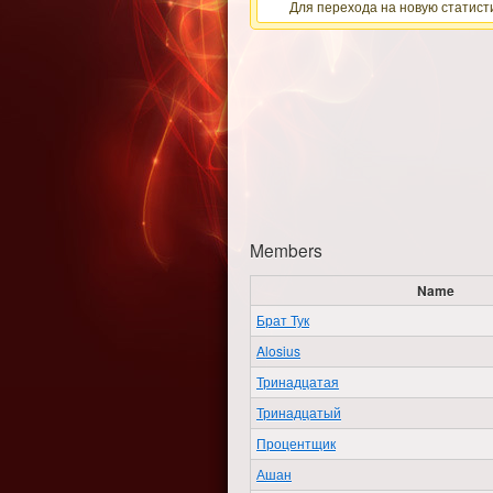
Для перехода на новую статисти
Members
Name
Брат Тук
Alosius
Тринадцатая
Тринадцатый
Процентщик
Ашан