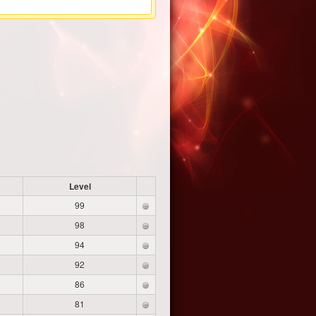
Level
99
98
94
92
86
81