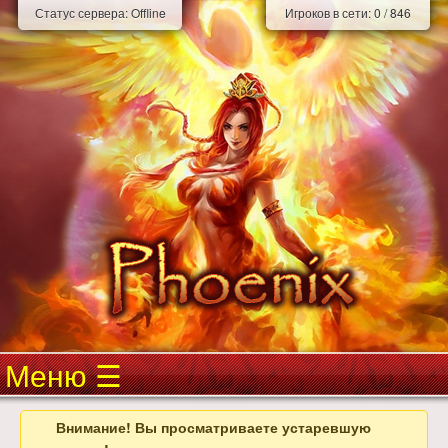
Статус сервера:
Offline
Игроков в сети:
0
/
846
Меню
Внимание! Вы просматриваете устаревшую