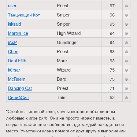
user
Priest
97
Танцующий Кот
Sniper
96
kiksaid
Sniper
95
Martini Ice
High Wizard
94
iAsP
Gunslinger
94
Chen
Priest
93
Dani Filth
Monk
93
k0rsar
Wizard
75
McReem
Bard
73
Dancing Cat
Priest
71
СинийСин
Thief
52
"Creators - игровой клан, члены которого объединены
любовью к игре pxro. Они не просто играют вместе, а
создают настоящее сообщество, где каждый находит свое
место. Участники клана помогают друг другу в выполнении
заданий и сражении с боссами, чтобы достичь общей цели -