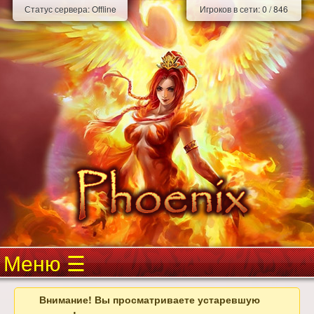
Статус сервера:
Offline
Игроков в сети:
0
/
846
Меню
Внимание! Вы просматриваете устаревшую