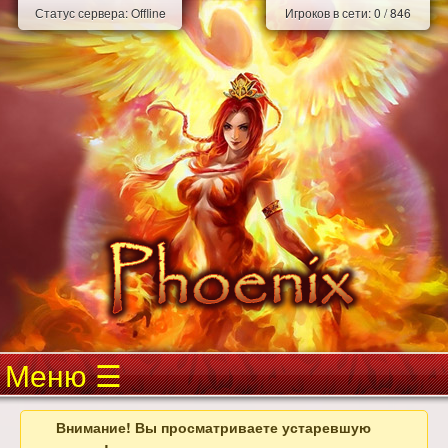
Статус сервера:
Offline
Игроков в сети:
0
/
846
Меню
Внимание! Вы просматриваете устаревшую