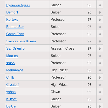
Рульный Чувак
Sniper
98
DemoN
Sniper
98
Korteks
Professor
97
BatmanSex
Sniper
97
Game Over
Professor
97
Заменитель Клейа
Professor
97
SanGrienTo
Assassin Cross
97
Москва
Sniper
97
Флоо
Professor
97
MaunaKea
High Priest
96
Chilly
Professor
96
Creatori
High Priest
96
yahoo
Clown
96
Killfore
Sniper
95
Вейли
Sniper
95