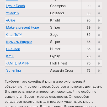
I your Death
Champion
90
xSadielx
Crusader
90
eClips
Knight
90
Make a present Hope
Sniper
89
ChанTo™
Sage
85
Щемись Ящерко
Sniper
85
Снайпер
Hunter
85
KreII
Gypsy
76
-AMFETAMIN-
High Priest
75
Sufferiing
Assassin Cross
73
Грибочки - это семейный клан в игре pxro, который
объединяет игроков, готовых бороться и помогать друг другу.
В клане есть много интересных персонажей, но особенно
выделяется Боров - мастер скрытности. Он способен
оставаться незаметным для врагов и ударять сильнее в
неожиданных местах. В то же время, Боров может помочь