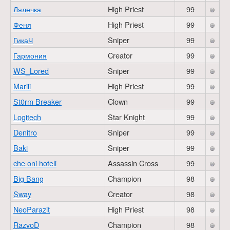
Лялечка
High Priest
99
Феня
High Priest
99
ГикаЧ
Sniper
99
Гармония
Creator
99
WS_Lored
Sniper
99
Mariii
High Priest
99
St0rm Breaker
Clown
99
Logitech
Star Knight
99
Denitro
Sniper
99
Baki
Sniper
99
che oni hoteli
Assassin Cross
99
Big Bang
Champion
98
Sway
Creator
98
NeoParazit
High Priest
98
RazvoD
Champion
98