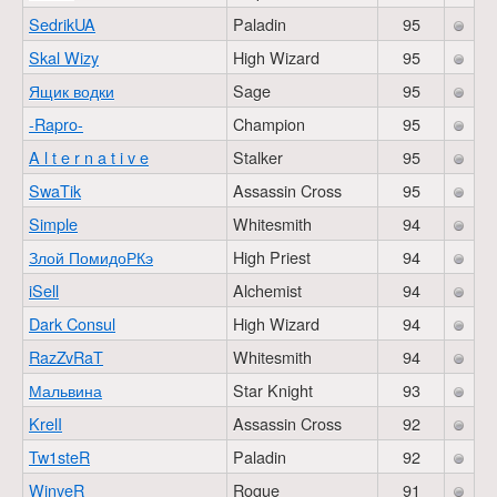
SedrikUA
Paladin
95
Skal Wizy
High Wizard
95
Ящик водки
Sage
95
-Rapro-
Champion
95
A l t e r n a t i v e
Stalker
95
SwaTik
Assassin Cross
95
Simple
Whitesmith
94
Злой ПомидоРКэ
High Priest
94
iSell
Alchemist
94
Dark Consul
High Wizard
94
RazZvRaT
Whitesmith
94
Мальвина
Star Knight
93
KrelI
Assassin Cross
92
Tw1steR
Paladin
92
WinveR
Rogue
91