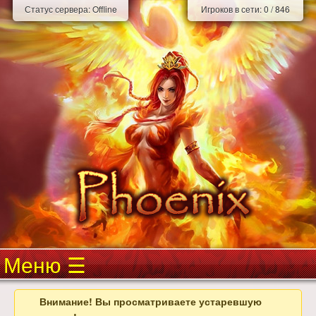
Статус сервера:
Offline
Игроков в сети:
0
/
846
Меню
Внимание! Вы просматриваете устаревшую