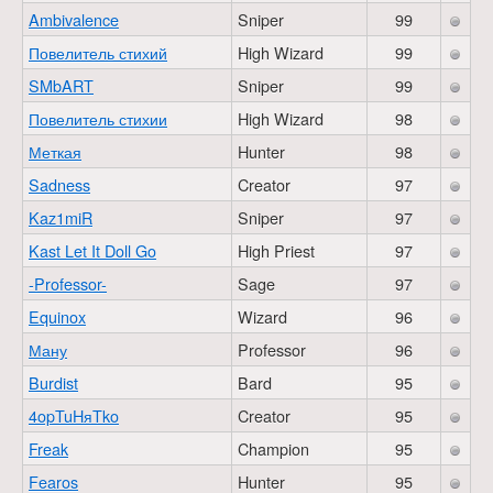
Ambivalence
Sniper
99
Повелитель стихий
High Wizard
99
SMbART
Sniper
99
Повелитель стихии
High Wizard
98
Меткая
Hunter
98
Sadness
Creator
97
Kaz1miR
Sniper
97
Kast Let It Doll Go
High Priest
97
-Professor-
Sage
97
Equinox
Wizard
96
Ману
Professor
96
Burdist
Bard
95
4opTuHяTko
Creator
95
Freak
Champion
95
Fearos
Hunter
95