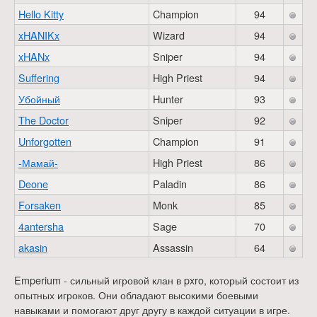
Hello Kitty
Champion
94
xHANIKx
Wizard
94
xHANx
Sniper
94
Suffering
High Priest
94
Убойный
Hunter
93
The Doctor
Sniper
92
Unforgotten
Champion
91
-Мамай-
High Priest
86
Deone
Paladin
86
Fоrsaken
Monk
85
4antersha
Sage
70
akasin
Assassin
64
Emperium - сильный игровой клан в pxro, который состоит из
опытных игроков. Они обладают высокими боевыми
навыками и помогают друг другу в каждой ситуации в игре.