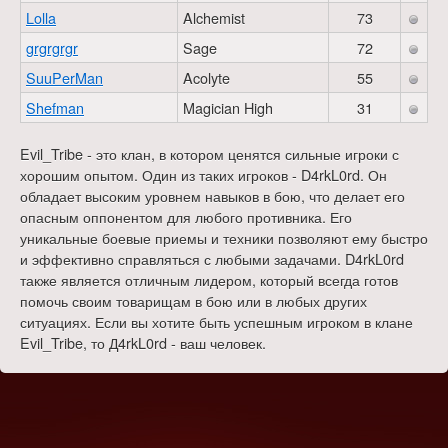
Lolla
Alchemist
73
grgrgrgr
Sage
72
SuuPerMan
Acolyte
55
Shefman
Magician High
31
Evil_Tribe - это клан, в котором ценятся сильные игроки с
хорошим опытом. Один из таких игроков - D4rkL0rd. Он
обладает высоким уровнем навыков в бою, что делает его
опасным оппонентом для любого противника. Его
уникальные боевые приемы и техники позволяют ему быстро
и эффективно справляться с любыми задачами. D4rkL0rd
также является отличным лидером, который всегда готов
помочь своим товарищам в бою или в любых других
ситуациях. Если вы хотите быть успешным игроком в клане
Evil_Tribe, то Д4rkL0rd - ваш человек.