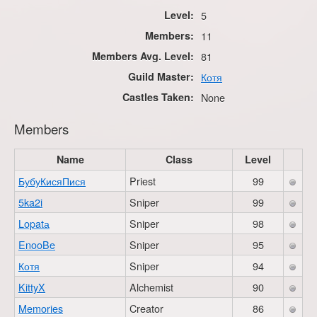
Level:
5
Members:
11
Members Avg. Level:
81
Guild Master:
Котя
Castles Taken:
None
Members
Name
Class
Level
БубуКисяПися
Priest
99
5ka2i
Sniper
99
Lopatа
Sniper
98
EnooBe
Sniper
95
Котя
Sniper
94
KittyX
Alchemist
90
Memories
Creator
86