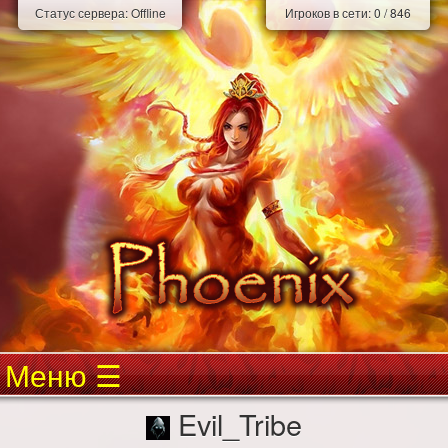
Статус сервера:
Offline
Игроков в сети:
0
/
846
Меню
Evil_Tribe