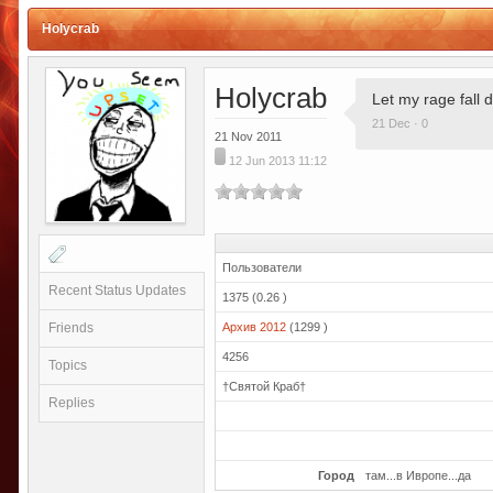
Holycrab
Holycrab
Let my rage fall
21 Dec · 0
21 Nov 2011
12 Jun 2013 11:12
Пользователи
Recent Status Updates
1375 (0.26 )
Friends
Архив 2012
(1299 )
4256
Topics
†Святой Краб†
Replies
Город
там...в Ивропе...да