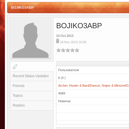
BOJIKO3ABP
BOJIKO3ABP
10 Oct 2013
18 Nov 2013 16:00
Пользователи
Recent Status Updates
6 (0 )
Friends
Archer, Hunter & Bard/Dancer, Sniper & Minstrel/G
4069
Topics
Новичок
Replies