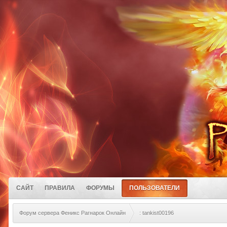
САЙТ
ПРАВИЛА
ФОРУМЫ
ПОЛЬЗОВАТЕЛИ
Форум сервера Феникс Рагнарок Онлайн
: tankist00196