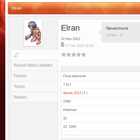
Elran
Elran
Nevermore
23 Nov · 0
22 Nov 2012
27 Feb 2013 16:23
Recent Status Updates
Friends
Пользователи
7 (0 )
Topics
Архив 2012
(7 )
Replies
2390
Новичок
32
22, 1994