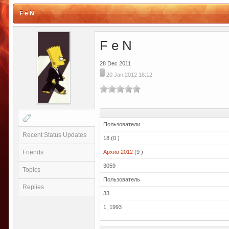
F e N
F e N
28 Dec 2011
20 Jan 2012 16:12
Пользователи
Recent Status Updates
18 (0 )
Friends
Архив 2012
(9 )
3059
Topics
Пользователь
Replies
33
1, 1993