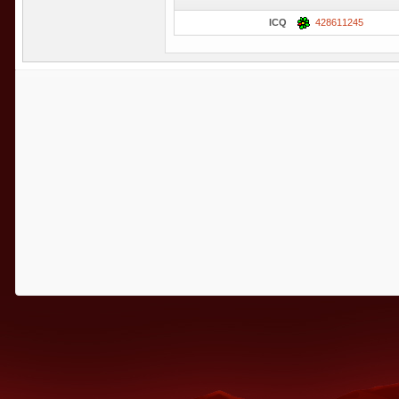
ICQ
428611245