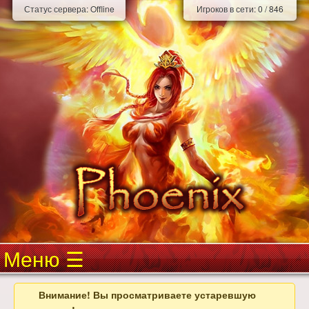
Статус сервера:
Offline
Игроков в сети:
0
/
846
Меню
Внимание! Вы просматриваете устаревшую