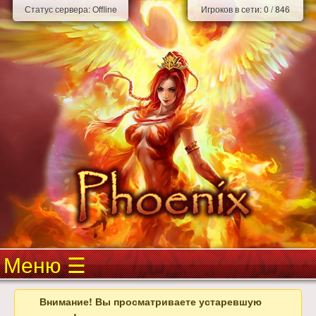
Статус сервера:
Offline
Игроков в сети:
0
/
846
Меню
Внимание! Вы просматриваете устаревшую