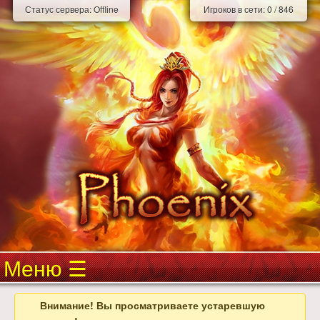
Статус сервера:
Offline
Игроков в сети:
0
/
846
Меню
Внимание! Вы просматриваете устаревшую