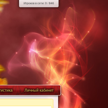
Игроков в сети:
0
/
846
тистика
Личный кабинет