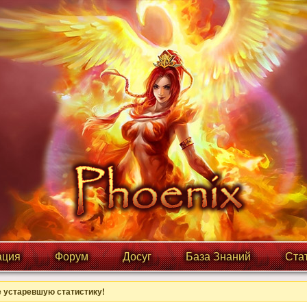
ция
Форум
Досуг
База Знаний
Ста
 устаревшую статистику!