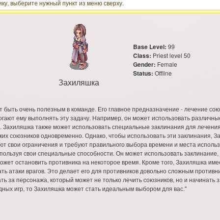
ку, выберите нужный пункт из меню сверху.
Base Level:
99
Class:
Priest level 50
Gender:
Female
Status:
Offline
Захиляшка
т быть очень полезным в команде. Его главное предназначение - лечение сою
гают ему выполнять эту задачу. Например, он может использовать различные
. Захиляшка также может использовать специальные заклинания для лечения
ких союзников одновременно. Однако, чтобы использовать эти заклинания,
еют свои ограничения и требуют правильного выбора времени и места исполь
спользуя свои специальные способности. Он может использовать заклинание
может остановить противника на некоторое время. Кроме того, Захиляшка име
ть атаки врагов. Это делает его для противников довольно сложным противн
ать за персонажа, который может не только лечить союзников, но и начинать 
ных игр, то Захиляшка может стать идеальным выбором для вас."