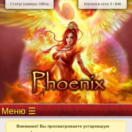
Статус сервера:
Offline
Игроков в сети:
0
/
846
Меню
Внимание! Вы просматриваете устаревшую