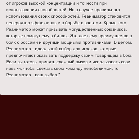
от игроков высокой концентрации и точности при
использовании способностей. Но в случае правильного
использования своих способностей, Реаниматор становится
невероятно эффективным в борьбе с врагами. Кроме того,
Реаниматор может призывать могущественных союзников,
которые помогут ему в битвах. Это дает ему преимущество в
боях с боссами и другими мощными противниками. В целом,
Реаниматор - идеальный выбор для игроков, которые
предпочитают оказывать поддержку своим товарищам в бою.
Если вы готовы принять сложный вызов и использовать свои
навыки, чтобы сделать свою команду непобедимой, то
Реаниматор - ваш выбор."