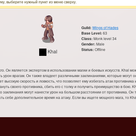
ку, выберите нужный пункт из меню сверху.
Guild:
Wings of Hades
Base Level:
63
Class:
Monk level 34
Gender:
Male
Status:
Offline
Khal
xro. Он является экспертом в использовании магии и боевых искусств. Khal м
ить урон врагам. Он также владеет различными заклинаниями, которые могут о
ет высокую скорость и ловкость, что позволяет ему избегать атак противника 
нуть своего противника, сбить его с толку и получить преимущество в бою. Kh
его заклинания могут нанести урон на большом расстоянии от противника. Он
ать себе дополнительное время на атаку. Если вы ищете мощного мага, то Kha