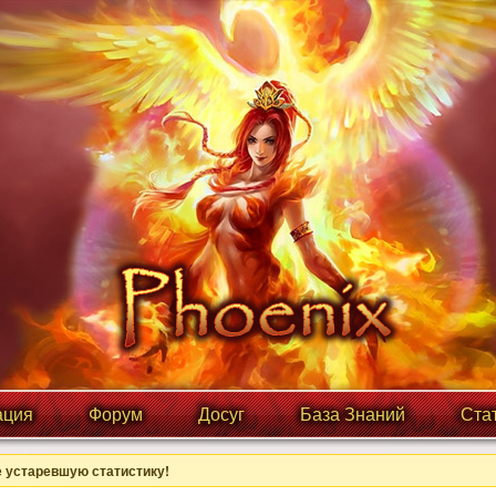
ция
Форум
Досуг
База Знаний
Ста
 устаревшую статистику!