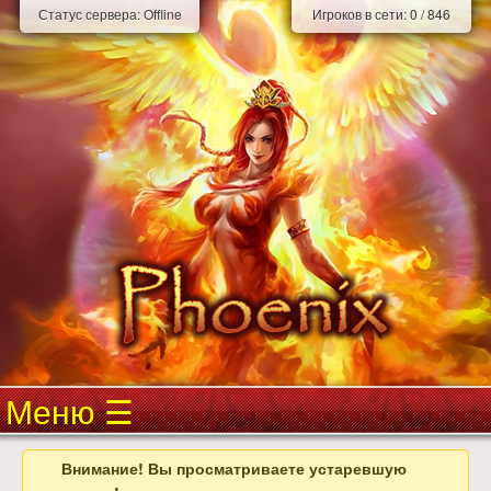
Статус сервера:
Offline
Игроков в сети:
0
/
846
Меню
Внимание! Вы просматриваете устаревшую