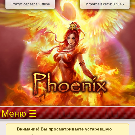
Статус сервера:
Offline
Игроков в сети:
0
/
846
Меню
Внимание! Вы просматриваете устаревшую