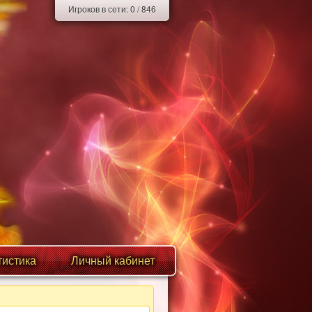
Игроков в сети:
0
/
846
тистика
Личный кабинет