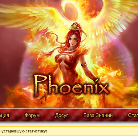
ция
Форум
Досуг
База Знаний
Ста
 устаревшую статистику!