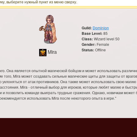
ку, выберите нужный пункт из меню сверху.
Guild:
Dominion
Base Level:
85
Class:
Wizard level 50
Gender:
Female
Status:
Offline
Mira
pxro. Она является опытной магической бойцом и может использовать различны
ме того, Mira может создавать сильные магические щиты для защиты от врагов
ко уклоняться от атак противников. Она также может использовать свою маги
асстояния. Mira - отличный выбор для игроков, которые любят магию и быстр
 и позволить команде выиграть трудные сражения. Однако, новичкам может 
екомендуется использовать Mira после некоторого опыта в игре."