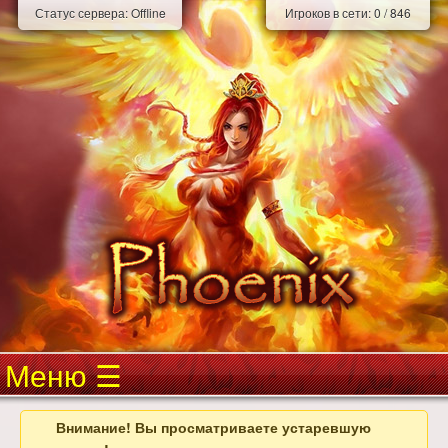
Статус сервера:
Offline
Игроков в сети:
0
/
846
Меню
Внимание! Вы просматриваете устаревшую