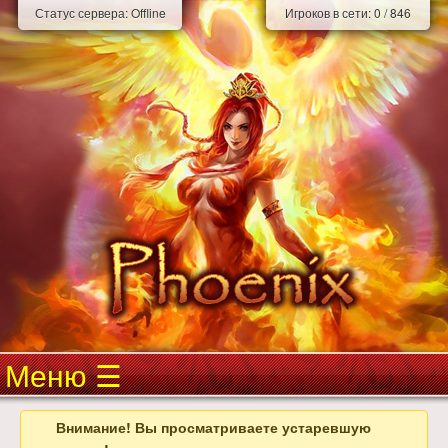
Статус сервера:
Offline
Игроков в сети:
0
/
846
Меню
Внимание! Вы просматриваете устаревшую