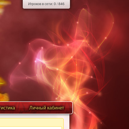
Игроков в сети:
0
/
846
тистика
Личный кабинет