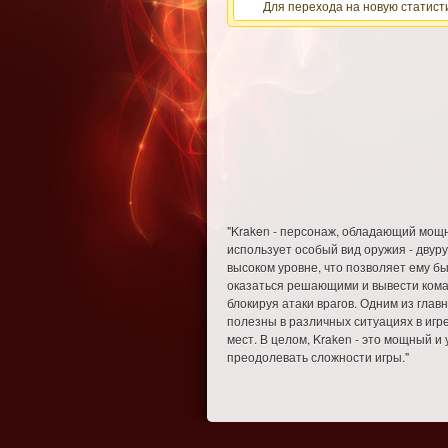
Для перехода на новую статисти
"Kraken - персонаж, обладающий мощн
использует особый вид оружия - двур
высоком уровне, что позволяет ему бы
оказаться решающими и вывести кома
блокируя атаки врагов. Одним из гла
полезны в различных ситуациях в игр
мест. В целом, Kraken - это мощный 
преодолевать сложности игры."