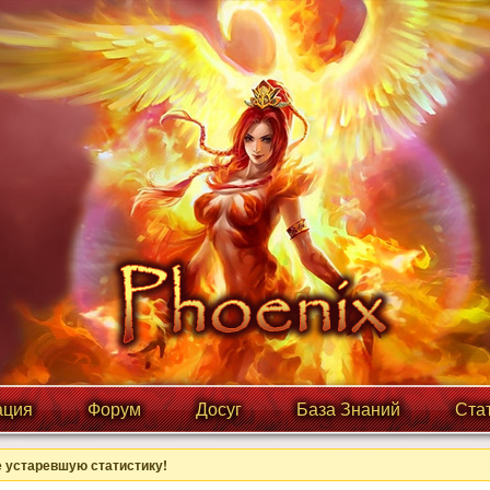
ция
Форум
Досуг
База Знаний
Ста
 устаревшую статистику!