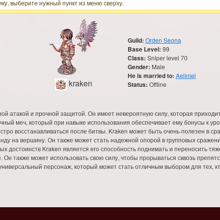
ку, выберите нужный пункт из меню сверху.
Guild:
Orden Seona
Base Level:
99
Class:
Sniper level 70
Gender:
Male
He is married to:
Aeliniel
kraken
Status:
Offline
ой атакой и прочной защитой. Он имеет невероятную силу, которая приходит
учный меч, который при навыке использования обеспечивает ему бонусы к уро
стро восстанавливаться после битвы. Kraken может быть очень полезен в сраж
нду на вершину. Он также может стать надежной опорой в групповых сражен
вных достоинств Kraken является его способность поднимать и переносить тя
е. Он также может использовать свою силу, чтобы прорываться сквозь препят
и универсальный персонаж, который может стать отличным выбором для тех, к