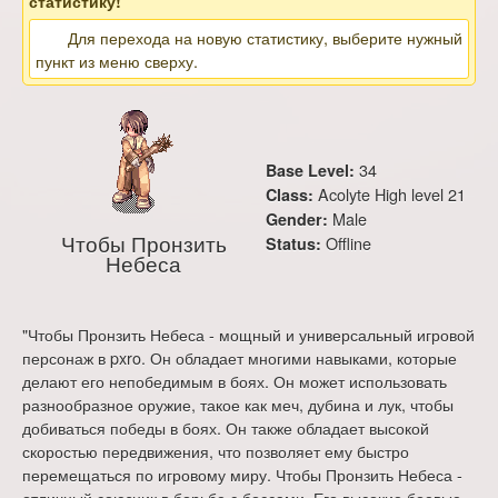
статистику!
Для перехода на новую статистику, выберите нужный
пункт из меню сверху.
34
Base Level:
Acolyte High level 21
Class:
Male
Gender:
Чтобы Пронзить
Offline
Status:
Небеса
"Чтобы Пронзить Небеса - мощный и универсальный игровой
персонаж в pxro. Он обладает многими навыками, которые
делают его непобедимым в боях. Он может использовать
разнообразное оружие, такое как меч, дубина и лук, чтобы
добиваться победы в боях. Он также обладает высокой
скоростью передвижения, что позволяет ему быстро
перемещаться по игровому миру. Чтобы Пронзить Небеса -
отличный союзник в борьбе с боссами. Его высокие боевые