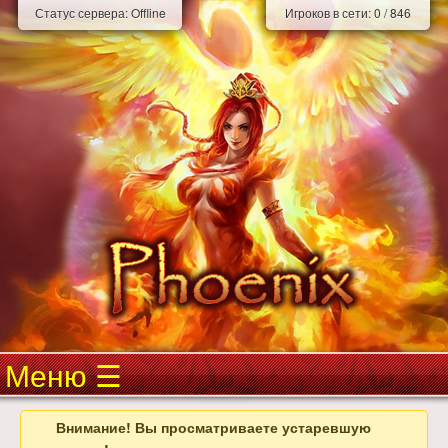
Статус сервера:
Offline
Игроков в сети:
0
/
846
Меню
Внимание! Вы просматриваете устаревшую