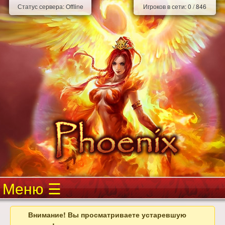
Статус сервера:
Offline
Игроков в сети:
0
/
846
Меню
Внимание! Вы просматриваете устаревшую