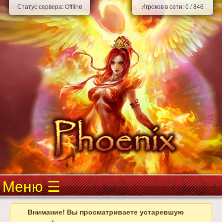
Статус сервера:
Offline
Игроков в сети:
0
/
846
Меню
Внимание! Вы просматриваете устаревшую