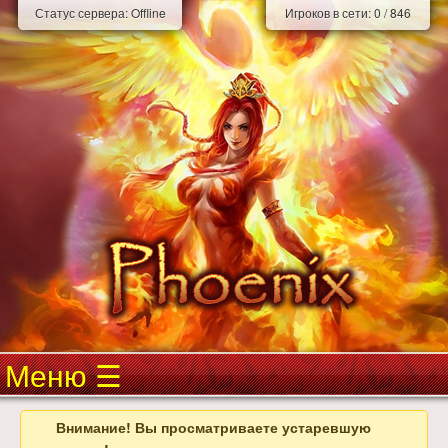
Статус сервера:
Offline
Игроков в сети:
0
/
846
Меню
Внимание! Вы просматриваете устаревшую