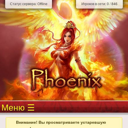
Статус сервера:
Offline
Игроков в сети:
0
/
846
Меню
Внимание! Вы просматриваете устаревшую