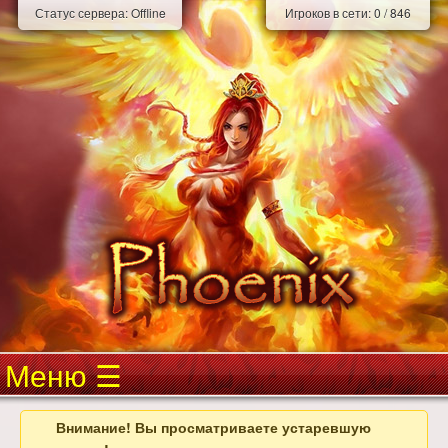
Статус сервера:
Offline
Игроков в сети:
0
/
846
Меню
Внимание! Вы просматриваете устаревшую