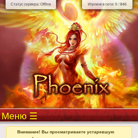
Статус сервера:
Offline
Игроков в сети:
0
/
846
Меню
Внимание! Вы просматриваете устаревшую