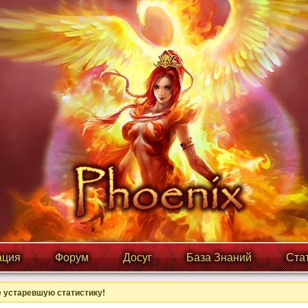
ция
Форум
Досуг
База Знаний
Ста
 устаревшую статистику!