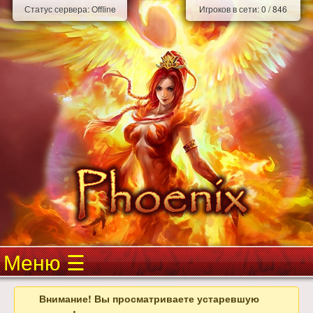
Статус сервера:
Offline
Игроков в сети:
0
/
846
Меню
Внимание! Вы просматриваете устаревшую