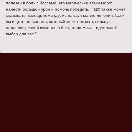
полезен в боях с боссами, его магические атаки могут
нанести большой урон и помочь победить. Haze также может
оказывать помощь команде, используя магию лечения. Если
вы ищете персонажа, который может оказать сильную
поддержку своей команде в бою, тогда Haze - идеальный
выбор для вас."