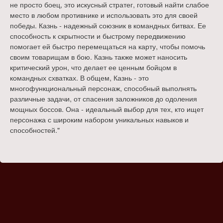
не просто боец, это искусный стратег, готовый найти слабое
место в любом противнике и использовать это для своей
победы. Казнь - надежный союзник в командных битвах. Ее
способность к скрытности и быстрому передвижению
помогает ей быстро перемещаться на карту, чтобы помочь
своим товарищам в бою. Казнь также может наносить
критический урон, что делает ее ценным бойцом в
командных схватках. В общем, Казнь - это
многофункциональный персонаж, способный выполнять
различные задачи, от спасения заложников до одоления
мощных боссов. Она - идеальный выбор для тех, кто ищет
персонажа с широким набором уникальных навыков и
способностей."