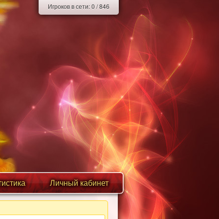
Игроков в сети:
0
/
846
тистика
Личный кабинет