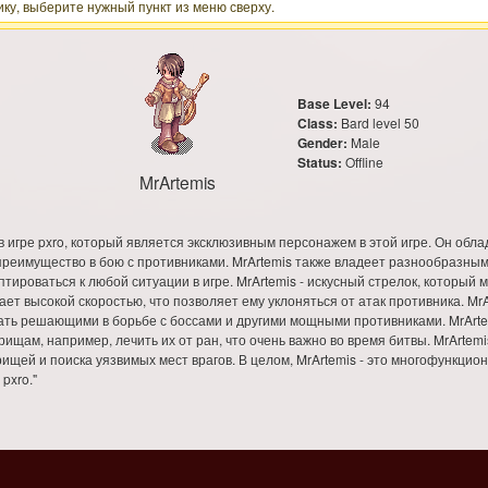
ку, выберите нужный пункт из меню сверху.
Base Level:
94
Class:
Bard level 50
Gender:
Male
Status:
Offline
MrArtemis
в игре pxro, который является эксклюзивным персонажем в этой игре. Он обл
у преимущество в бою с противниками. MrArtemis также владеет разнообразным
тироваться к любой ситуации в игре. MrArtemis - искусный стрелок, который м
т высокой скоростью, что позволяет ему уклоняться от атак противника. MrArt
тать решающими в борьбе с боссами и другими мощными противниками. MrArtem
рищам, например, лечить их от ран, что очень важно во время битвы. MrArte
рищей и поиска уязвимых мест врагов. В целом, MrArtemis - это многофункци
pxro."