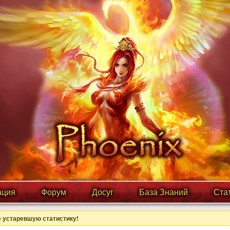
ция
Форум
Досуг
База Знаний
Ста
 устаревшую статистику!