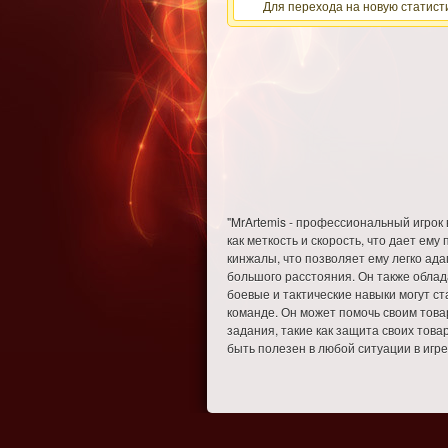
Для перехода на новую статисти
"MrArtemis - профессиональный игрок 
как меткость и скорость, что дает ем
кинжалы, что позволяет ему легко адап
большого расстояния. Он также обладае
боевые и тактические навыки могут с
команде. Он может помочь своим това
задания, такие как защита своих това
быть полезен в любой ситуации в игре 