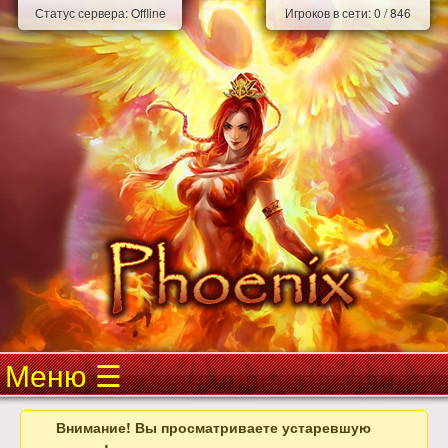
Статус сервера:
Offline
Игроков в сети:
0
/
846
Меню
Внимание! Вы просматриваете устаревшую