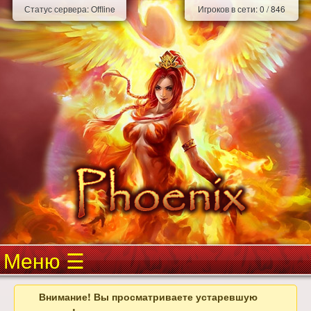
Статус сервера:
Offline
Игроков в сети:
0
/
846
Меню
Внимание! Вы просматриваете устаревшую