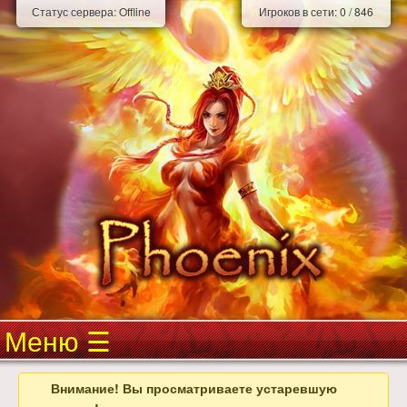
Статус сервера:
Offline
Игроков в сети:
0
/
846
Меню
Внимание! Вы просматриваете устаревшую