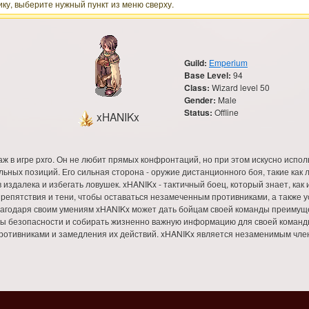
ку, выберите нужный пункт из меню сверху.
Guild:
Emperium
Base Level:
94
Class:
Wizard level 50
Gender:
Male
Status:
Offline
xHANIKx
ж в игре pxro. Он не любит прямых конфронтаций, но при этом искусно испол
ьных позиций. Его сильная сторона - оружие дистанционного боя, такие как 
издалека и избегать ловушек. xHANIKx - тактичный боец, который знает, как
препятствия и тени, чтобы оставаться незамеченным противниками, а также 
Благодаря своим умениям xHANIKx может дать бойцам своей команды преимущ
ы безопасности и собирать жизненно важную информацию для своей команды
противниками и замедления их действий. xHANIKx является незаменимым чле