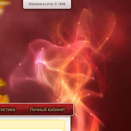
Игроков в сети:
0
/
846
тистика
Личный кабинет