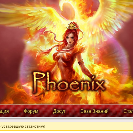
ция
Форум
Досуг
База Знаний
Ста
 устаревшую статистику!