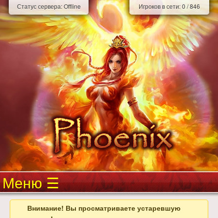
Статус сервера:
Offline
Игроков в сети:
0
/
846
Меню
Внимание! Вы просматриваете устаревшую