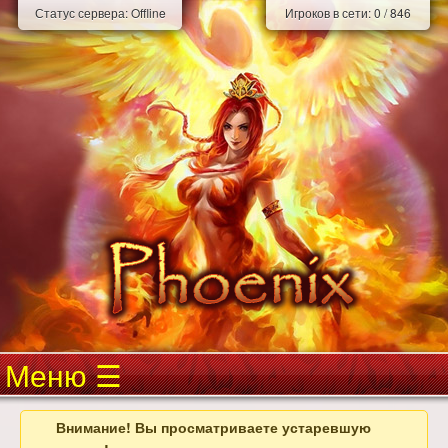
Статус сервера:
Offline
Игроков в сети:
0
/
846
Меню
Внимание! Вы просматриваете устаревшую