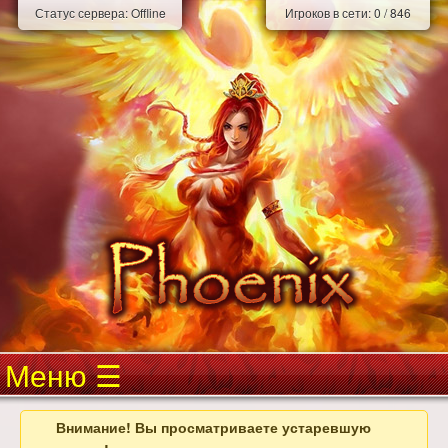
Статус сервера:
Offline
Игроков в сети:
0
/
846
Меню
Внимание! Вы просматриваете устаревшую