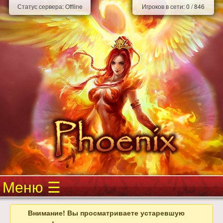
Статус сервера:
Offline
Игроков в сети:
0
/
846
Меню
Внимание! Вы просматриваете устаревшую