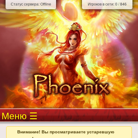
Статус сервера:
Offline
Игроков в сети:
0
/
846
Меню
Внимание! Вы просматриваете устаревшую