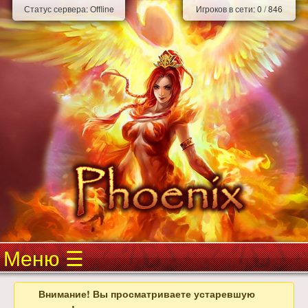
Статус сервера:
Offline
Игроков в сети:
0
/
846
Меню
Внимание! Вы просматриваете устаревшую