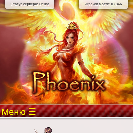
Статус сервера:
Offline
Игроков в сети:
0
/
846
Меню