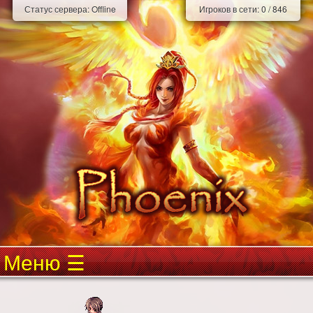
Статус сервера:
Offline
Игроков в сети:
0
/
846
Меню